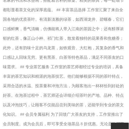
名家的书法和水墨画，搭配着古朴的茶桌、精美的茶具，每一处细节
都彰显着茶文化的深厚底蕴。 ## 丰富茶品选择 工作室汇聚了来自全
国各地的优质茶叶。有清新淡雅的绿茶，如西湖龙井、碧螺春，它们
口感鲜爽，香气清幽，仿佛能将人带入江南的茶园之中；还有醇厚浓
郁的红茶，像正山小种、祁门红茶，散发着独特的花果香和焦糖香；
此外，还有韵味十足的乌龙茶，如铁观音、大红袍，其复杂的香气和
口感让人回味无穷。更有黑茶、白茶等特色茶品，满足不同茶友的口
味需求。 ## 专业茶艺服务 工作室的茶艺师都经过专业的培训，具备
丰富的茶艺知识和精湛的泡茶技艺。他们能够根据不同的茶叶特点，
采用合适的水温、投茶量和冲泡方法，为顾客泡出一杯杯恰到好处的
好茶。在泡茶过程中，茶艺师还会详细介绍茶叶的产地、品种、特点
以及冲泡技巧，让顾客不仅能品尝到美味的茶，还能学到专业的茶文
化知识。 ## 会员专属福利 为了回馈广大茶友的支持，工作室推出了
会员制度。成为会员后，即可享受全场茶品 8 折优惠。无论是购买茶